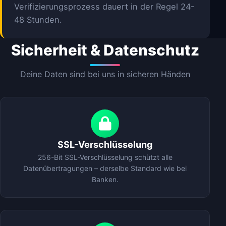
Verifizierungsprozess dauert in der Regel 24-
48 Stunden.
Sicherheit & Datenschutz
Deine Daten sind bei uns in sicheren Händen
SSL-Verschlüsselung
256-Bit SSL-Verschlüsselung schützt alle
Datenübertragungen – derselbe Standard wie bei
Banken.