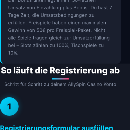
Der Bonus unterliegt einem 30-fachen
Umsatz von Einzahlung plus Bonus. Du hast 7
Tage Zeit, die Umsatzbedingungen zu
erfüllen. Freispiele haben einen maximalen
Gewinn von 50€ pro Freispiel-Paket. Nicht
alle Spiele tragen gleich zur Umsatzerfüllung
bei – Slots zählen zu 100%, Tischspiele zu
10%.
So läuft die Registrierung ab
Schritt für Schritt zu deinem AllySpin Casino Konto
1
Registrierungsformular ausfüllen