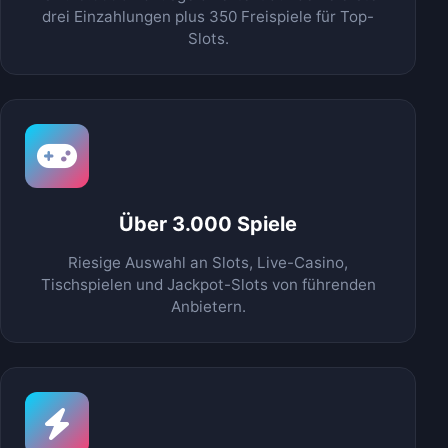
drei Einzahlungen plus 350 Freispiele für Top-
Slots.
Über 3.000 Spiele
Riesige Auswahl an Slots, Live-Casino,
Tischspielen und Jackpot-Slots von führenden
Anbietern.