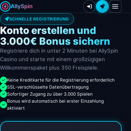
AllySpin
SCHNELLE REGISTRIERUNG
Konto erstellen und
3.000€ Bonus sichern
Registriere dich in unter 2 Minuten bei AllySpin
Casino und starte mit einem großzügigen
Willkommenspaket plus 350 Freispiele.
Keine Kreditkarte für die Registrierung erforderlich
SSL-verschlüsselte Datenübertragung
Sofortiger Zugang zu über 3.000 Spielen
Bonus wird automatisch bei erster Einzahlung
aktiviert