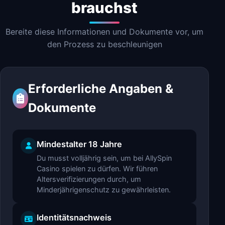
brauchst
Bereite diese Informationen und Dokumente vor, um
den Prozess zu beschleunigen
Erforderliche Angaben &
Dokumente
Mindestalter 18 Jahre
Du musst volljährig sein, um bei AllySpin
Casino spielen zu dürfen. Wir führen
Altersverifizierungen durch, um
Minderjährigenschutz zu gewährleisten.
Identitätsnachweis