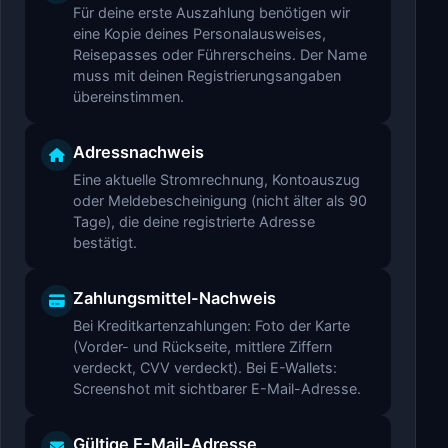
Für deine erste Auszahlung benötigen wir
eine Kopie deines Personalausweises,
Reisepasses oder Führerscheins. Der Name
muss mit deinen Registrierungsangaben
übereinstimmen.
Adressnachweis
Eine aktuelle Stromrechnung, Kontoauszug
oder Meldebescheinigung (nicht älter als 90
Tage), die deine registrierte Adresse
bestätigt.
Zahlungsmittel-Nachweis
Bei Kreditkartenzahlungen: Foto der Karte
(Vorder- und Rückseite, mittlere Ziffern
verdeckt, CVV verdeckt). Bei E-Wallets:
Screenshot mit sichtbarer E-Mail-Adresse.
Gültige E-Mail-Adresse