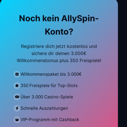
Noch kein AllySpin-
Konto?
Registriere dich jetzt kostenlos und
sichere dir deinen 3.000€
Willkommensbonus plus 350 Freispiele!
Willkommenspaket bis 3.000€
350 Freispiele für Top-Slots
Über 3.000 Casino-Spiele
Schnelle Auszahlungen
VIP-Programm mit Cashback