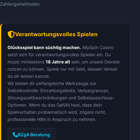
Zahlungsmethoden
Verantwortungsvolles Spielen
Glücksspiel kann süchtig machen.
AllySpin Casino
setzt sich für verantwortungsvolles Spielen ein. Du
musst mindestens
18 Jahre alt
sein, um unsere Dienste
nutzen zu können. Spiele nur mit Geld, dessen Verlust
du dir leisten kannst.
Wir bieten dir umfangreiche Werkzeuge zur
Selbstkontrolle: Einzahlungslimits, Verlustgrenzen,
Sitzungszeitbeschränkungen und Selbstausschluss-
Optionen. Wenn du das Gefühl hast, dass dein
Spielverhalten problematisch wird, zögere nicht,
professionelle Hilfe in Anspruch zu nehmen.
BZgA Beratung