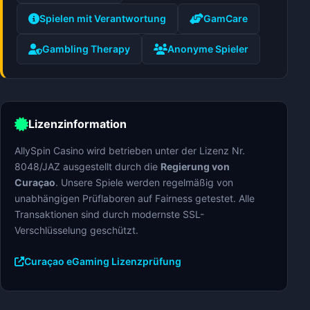
Spielen mit Verantwortung
GamCare
Gambling Therapy
Anonyme Spieler
Lizenzinformation
AllySpin Casino wird betrieben unter der Lizenz Nr.
8048/JAZ ausgestellt durch die
Regierung von
Curaçao
. Unsere Spiele werden regelmäßig von
unabhängigen Prüflaboren auf Fairness getestet. Alle
Transaktionen sind durch modernste SSL-
Verschlüsselung geschützt.
Curaçao eGaming Lizenzprüfung