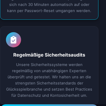
sich nach 30 Minuten automatisch auf oder
kann per Passwort-Reset umgangen werden.
Regelmäßige Sicherheitsaudits
Unsere Sicherheitssysteme werden
regelmäßig von unabhängigen Experten
überprüft und getestet. Wir halten uns an die
strengsten Sicherheitsstandards der
Glücksspielbranche und setzen Best Practices
für Datenschutz und Kontosicherheit um.