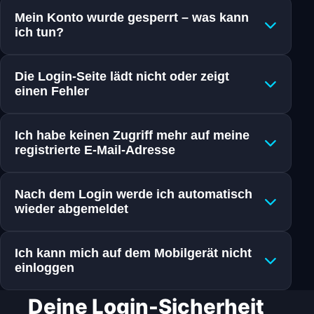
Diese Meldung erscheint, wenn E-Mail-
Mein Konto wurde gesperrt – was kann
Adresse oder Passwort nicht korrekt sind.
ich tun?
Überprüfe folgende Punkte:
Kontosperrungen können verschiedene Gründe
Ist die Feststelltaste (Caps Lock) aktiviert?
Die Login-Seite lädt nicht oder zeigt
haben:
Passwörter sind groß- und
einen Fehler
kleinschreibungsabhängig.
Mehrfache falsche Login-Versuche:
Aus
Hast du die richtige E-Mail-Adresse
Technische Probleme beim Laden der Login-
Sicherheitsgründen wird dein Konto nach
verwendet? Prüfe auf Tippfehler.
Ich habe keinen Zugriff mehr auf meine
Seite können folgende Ursachen haben:
mehreren fehlgeschlagenen
registrierte E-Mail-Adresse
Versuchst du dich mit deinem
Anmeldeversuchen vorübergehend für 30
Browser-Cache:
Lösche den Cache und die
Benutzernamen statt der E-Mail-Adresse
Minuten gesperrt. Warte diese Zeit ab oder
Wenn du keinen Zugriff mehr auf die bei der
Cookies deines Browsers. In den meisten
einzuloggen? Beide Optionen sind möglich.
nutze die Passwort-Zurücksetzen-Funktion.
Nach dem Login werde ich automatisch
Registrierung angegebene E-Mail-Adresse
Browsern findest du diese Option unter
Falls du dir unsicher bist, nutze die Funktion
Selbstausschluss:
Wenn du einen
wieder abgemeldet
Einstellungen > Datenschutz.
hast, kontaktiere unseren Kundensupport über
"Passwort vergessen", um ein neues
Selbstausschluss aktiviert hast, bleibt dein
Veralteter Browser:
Stelle sicher, dass du
Passwort zu setzen.
den Live-Chat oder die alternative Support-E-
Automatisches Abmelden kann durch folgende
Konto für die gewählte Dauer gesperrt. Dies
die neueste Version deines Browsers
Ich kann mich auf dem Mobilgerät nicht
Mail. Für die Wiederherstellung deines
Faktoren verursacht werden:
dient deinem Schutz und kann nicht
verwendest. AllySpin Casino unterstützt
einloggen
Kontozugangs benötigst du:
vorzeitig aufgehoben werden.
Chrome, Firefox, Safari und Edge in
Cookies blockiert:
AllySpin Casino benötigt
Verifizierungsprobleme:
Möglicherweise
Einen gültigen Lichtbildausweis
Bei Login-Problemen auf Smartphones oder
Deine Login-Sicherheit
aktuellen Versionen.
Cookies, um deine Sitzung
benötigen wir zusätzliche Dokumente zur